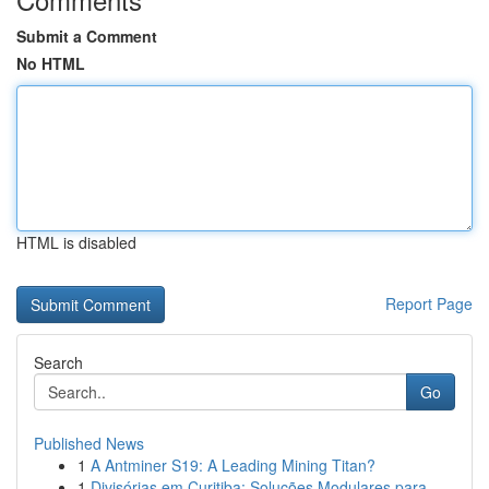
Submit a Comment
No HTML
HTML is disabled
Report Page
Search
Go
Published News
1
A Antminer S19: A Leading Mining Titan?
1
Divisórias em Curitiba: Soluções Modulares para...