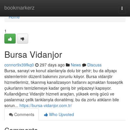
Home
bookmarkerz
Togg
navi
Home
1
Bursa Vidanjor
connor9x39fkq0
297 days ago
News
Discuss
Bursa, sanayi ve konut alanlarıyla dolu bir şehir; bu da altyapı
sistemlerinin düzenli bakımını zorunlu kılıyor. Bursa vidanjör
hizmetlerimiz, tıkanmış kanalizasyon hatlarını açmaktan fosseptik
çukurlarını temizlemeye kadar geniş bir yelpazeyi kapsıyor.
Kullandığımız Vidanjör hizmeti araçları, yüksek emiş gücü ve
paslanmaz çelik tanklarıyla donatılmış; bu da zorlu atıkların bile
sorun...
https://bursa-vidanjor.com.tr/
Comments
Who Upvoted
Comments