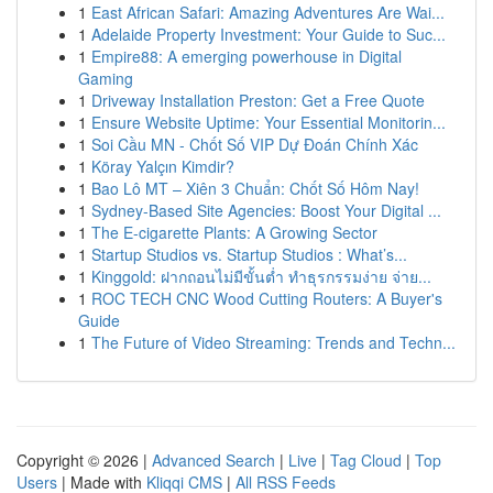
1
East African Safari: Amazing Adventures Are Wai...
1
Adelaide Property Investment: Your Guide to Suc...
1
Empire88: A emerging powerhouse in Digital
Gaming
1
Driveway Installation Preston: Get a Free Quote
1
Ensure Website Uptime: Your Essential Monitorin...
1
Soi Cầu MN - Chốt Số VIP Dự Đoán Chính Xác
1
Köray Yalçın Kimdir?
1
Bao Lô MT – Xiên 3 Chuẩn: Chốt Số Hôm Nay!
1
Sydney-Based Site Agencies: Boost Your Digital ...
1
The E-cigarette Plants: A Growing Sector
1
Startup Studios vs. Startup Studios : What’s...
1
Kinggold: ฝากถอนไม่มีขั้นต่ำ ทำธุรกรรมง่าย จ่าย...
1
ROC TECH CNC Wood Cutting Routers: A Buyer's
Guide
1
The Future of Video Streaming: Trends and Techn...
Copyright © 2026 |
Advanced Search
|
Live
|
Tag Cloud
|
Top
Users
| Made with
Kliqqi CMS
|
All RSS Feeds