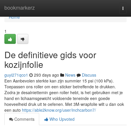
Home
bookmarkerz
Togg
navi
Home
1
De definitieve gids voor
kozijnfolie
guyi271qco1
293 days ago
News
Discuss
Een Aanbevolen sterkte kan zijn summier 15 psi (100 kPa).
Toepassen ons roller om een sticker betreffende te drukken.
Zodra je desalniettemin geen roller hebt, is het gebruiken met je
hand en lichaamsgewicht voldoende teneinde een goede
hoeveelheid druk uit te oefenen. Met 3M-wrapfolie wilt u dan ook
een auto
https://able2know.org/user/inchcarbon7/
Comments
Who Upvoted