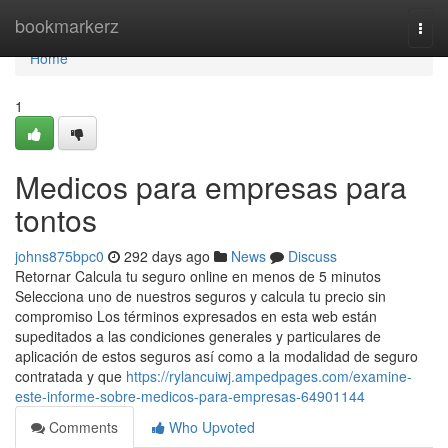
Home
bookmarkerz
Togg
navi
Home
1
Medicos para empresas para
tontos
johns875bpc0
292 days ago
News
Discuss
Retornar Calcula tu seguro online en menos de 5 minutos
Selecciona uno de nuestros seguros y calcula tu precio sin
compromiso Los términos expresados en esta web están
supeditados a las condiciones generales y particulares de
aplicación de estos seguros así como a la modalidad de seguro
contratada y que
https://rylancuiwj.ampedpages.com/examine-
este-informe-sobre-medicos-para-empresas-64901144
Comments
Who Upvoted