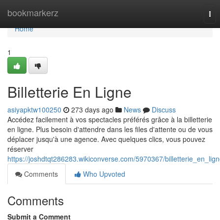
Home
bookmarkerz
Tog
nav
Home
1
Billetterie En Ligne
asiyapktw100250
273 days ago
News
Discuss
Accédez facilement à vos spectacles préférés grâce à la billetterie
en ligne. Plus besoin d'attendre dans les files d'attente ou de vous
déplacer jusqu'à une agence. Avec quelques clics, vous pouvez
réserver
https://joshdtqt286283.wikiconverse.com/5970367/billetterie_en_lig
Comments
Who Upvoted
Comments
Submit a Comment