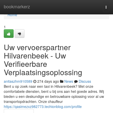
Home
bookmarkerz
Togg
navi
Home
1
Uw vervoerspartner
Hilvarenbeek - Uw
Verifieerbare
Verplaatsingsoplossing
anitaszhm910589
274 days ago
News
Discuss
Bent u op zoek naar een taxi in Hilvarenbeek? Met onze
comfortabele diensten, bent u bij ons aan het goede adres. Wij
bieden u een deskundige en betrouwbare oplossing voor al uw
transportopdrachten. Onze chauffeur
https://qasimezxz982773.techionblog.com/profile