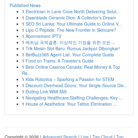
Published News
1
Electrician in Lane Cove North Delivering Solut...
1
Dawnblade Ceramic Dice: A Collector's Dream
1
SEO Sri Lanka: Your Ultimate Guide to Online V...
1
Lipo C Peptide: The New Frontier in Skincare?
1
Abonnement IPTV
1
베트남 국제결혼: 이상적인 가정을 위한 모든 ...
1
Trik Mesin Slot Baru: Rumus Jackpot Dibongkar!
1
BetBuzz365 Agent List: Your Complete Guide
1
Food on Trains: A Traveler's Guide
1
Best Online Casinos Canada: Real Money & Top
Re...
1
Kids Robotics – Sparking a Passion for STEM
1
Discount Overhead Doors: Your Single-Source Dis...
1
Đường Link W88 Mới
1
Navigating Healthcare Staffing Challenges: Key ...
1
House of Aesthetics: Your Tattoo Elimination ...
Copyright © 2026 |
Advanced Search
|
Live
|
Tag Cloud
|
Top