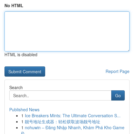
No HTML
HTML is disabled
Report Page
Search
Go
Published News
1
Ice Breakers Mints: The Ultimate Conversation S...
1
靓号地址生成器：轻松获取波场靓号地址
1
nohuwin – Đăng Nhập Nhanh, Khám Phá Kho Game
Đ...