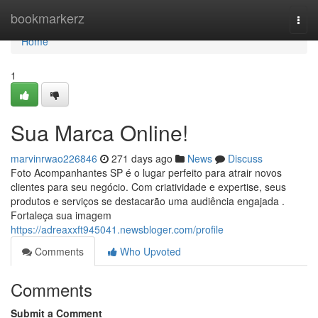
Home
bookmarkerz
Togg
navi
Home
1
Sua Marca Online!
marvinrwao226846
271 days ago
News
Discuss
Foto Acompanhantes SP é o lugar perfeito para atrair novos
clientes para seu negócio. Com criatividade e expertise, seus
produtos e serviços se destacarão uma audiência engajada .
Fortaleça sua imagem
https://adreaxxft945041.newsbloger.com/profile
Comments
Who Upvoted
Comments
Submit a Comment