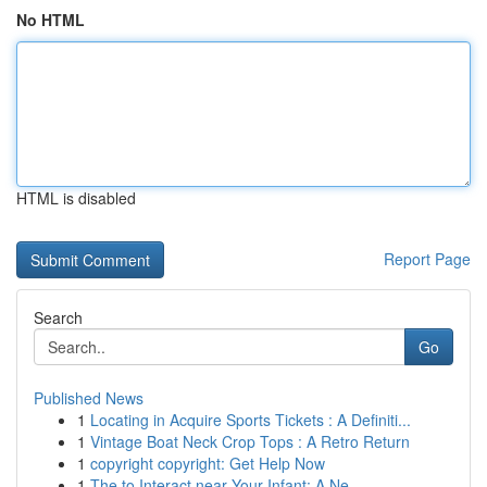
No HTML
HTML is disabled
Report Page
Search
Go
Published News
1
Locating in Acquire Sports Tickets : A Definiti...
1
Vintage Boat Neck Crop Tops : A Retro Return
1
copyright copyright: Get Help Now
1
The to Interact near Your Infant: A Ne...