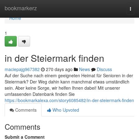
Home
bookmarkerz
Togg
navi
Home
1
in der Steiermark finden
maciepajg967382
270 days ago
News
Discuss
Auf der Suche nach einem geeigneten Heimat für Senioren in der
Steiermark? Der Weg dahin kann manchmal etwas umständlich
sein. Aber keine Sorge, wir helfen Ihnen dabei! Mit unserer
umfassenden Datenbank finden Sie
https://bookmarkalexa.com/story6085482/in-der-steiermark-finden
Comments
Who Upvoted
Comments
Submit a Comment