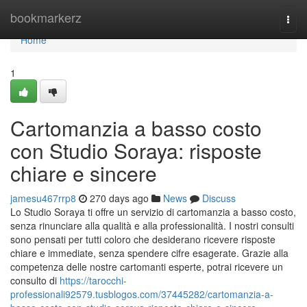
Home
bookmarkerz
Togg
navi
Home
1
Cartomanzia a basso costo
con Studio Soraya: risposte
chiare e sincere
jamesu467rrp8
270 days ago
News
Discuss
Lo Studio Soraya ti offre un servizio di cartomanzia a basso costo,
senza rinunciare alla qualità e alla professionalità. I nostri consulti
sono pensati per tutti coloro che desiderano ricevere risposte
chiare e immediate, senza spendere cifre esagerate. Grazie alla
competenza delle nostre cartomanti esperte, potrai ricevere un
consulto di
https://tarocchi-
professionali92579.tusblogos.com/37445282/cartomanzia-a-