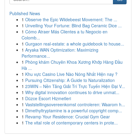
Published News
1
Observe the Epic Wildebeest Movement: The ...
1
Unveiling Your Fortune: Blind Bag Ceramic Dice ...
1
Cómo Atraer Más Clientes a tu Negocio en
Colomb...
1
Gurgaon real-estate: a whole guidebook to house...
1
Aryaka WAN Optimization: Maximizing
Performance...
1
Phòng khám Chuyên Khoa Xương Khớp Hàng Đầu
Hà ...
1
Khu vực Casino Live Nào Nóng Nhất Hiện nay ?
1
Pursuing Citizenship: A Guide to Naturalization
1
23WIN – Nền Tảng Giải Trí Trực Tuyến Hiện Đại V...
1
Why digital innovation continues to drive unmat...
1
Düzce Escort Hizmetleri
1
Vaststellingsovereenkomst controleren: Waarom h...
1
Dimethyltryptamine is a powerful copyright comp...
1
Revamp Your Residence: Crucial Gym Gear
1
The vital role of contemporary centers in prote...