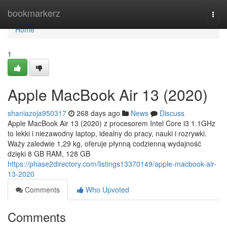
Home
bookmarkerz
Togg
navi
Home
1
Apple MacBook Air 13 (2020)
shaniazoja950317
268 days ago
News
Discuss
Apple MacBook Air 13 (2020) z procesorem Intel Core i3 1.1GHz
to lekki i niezawodny laptop, idealny do pracy, nauki i rozrywki.
Waży zaledwie 1,29 kg, oferuje płynną codzienną wydajność
dzięki 8 GB RAM, 128 GB
https://phase2directory.com/listings13370149/apple-macbook-air-
13-2020
Comments
Who Upvoted
Comments