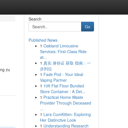
Search
Go
Published News
1
Oakland Limousine
Services: First-Class Ride
at...
1
真实 身份证 获取 指南：一
步到位
ung zu
1
Fade Pod - Your Ideal
Vaping Partner
1
10ft Flat Floor Bunded
Store Container : A Det...
1
Practical Home Waste
Provider Through Deceased
...
1
Lara CumKitten: Exploring
Her Distinctive Look
1
Understanding Research