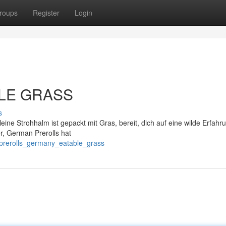
roups
Register
Login
ABLE GRASS
s
kleine Strohhalm ist gepackt mit Gras, bereit, dich auf eine wilde Erfahr
er, German Prerolls hat
/prerolls_germany_eatable_grass