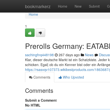
Home
bookmarkerz
Home
New
Submit
G
Home
1
Prerolls Germany: EAT
sachingfnq448198
267 days ago
News
Discus
Klar, dieser deutsche Markt ist ein Schatzkiste. Jeder 
schicken. Egal| ob du ein Kenner bist oder ein Anfäng
https://rsasvqv107373.wikibestproducts.com/1863687
Comments
Who Upvoted
Comments
Submit a Comment
No HTML