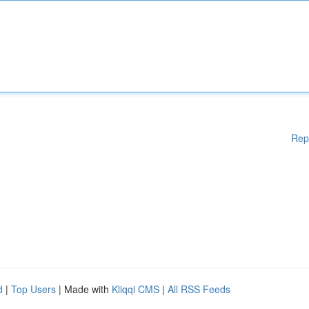
Rep
d
|
Top Users
| Made with
Kliqqi CMS
|
All RSS Feeds