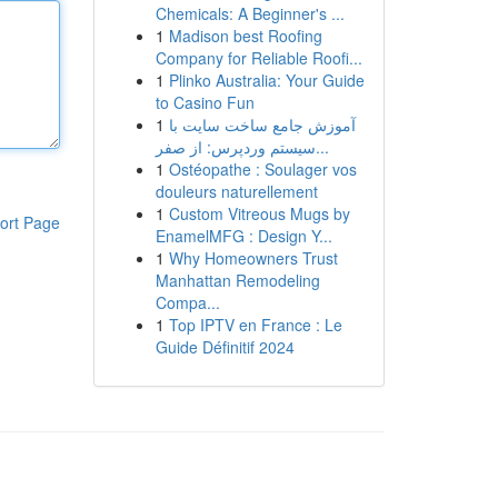
Chemicals: A Beginner's ...
1
Madison best Roofing
Company for Reliable Roofi...
1
Plinko Australia: Your Guide
to Casino Fun
1
آموزش جامع ساخت سایت با
سیستم وردپرس: از صفر...
1
Ostéopathe : Soulager vos
douleurs naturellement
1
Custom Vitreous Mugs by
ort Page
EnamelMFG : Design Y...
1
Why Homeowners Trust
Manhattan Remodeling
Compa...
1
Top IPTV en France : Le
Guide Définitif 2024