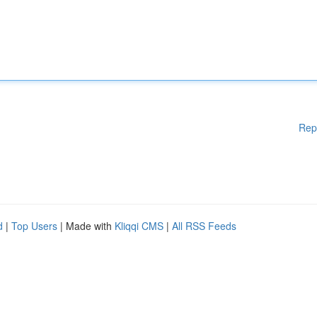
Rep
d
|
Top Users
| Made with
Kliqqi CMS
|
All RSS Feeds