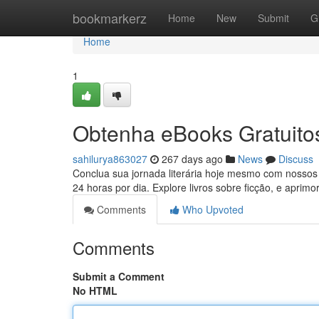
Home
bookmarkerz
Home
New
Submit
G
Home
1
Obtenha eBooks Gratuitos 
sahilurya863027
267 days ago
News
Discuss
Conclua sua jornada literária hoje mesmo com nossos 
24 horas por dia. Explore livros sobre ficção, e apri
Comments
Who Upvoted
Comments
Submit a Comment
No HTML