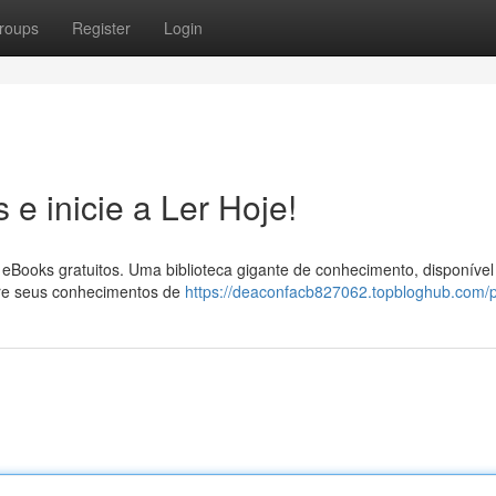
roups
Register
Login
e inicie a Ler Hoje!
eBooks gratuitos. Uma biblioteca gigante de conhecimento, disponível
more seus conhecimentos de
https://deaconfacb827062.topbloghub.com/pr