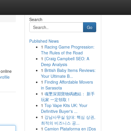
Search
Go
Published News
1
Racing Game Progression:
The Rules of the Road
1
{Craig Campbell SEO: A
Deep Analysis
1
British Baby Items Reviews:
 online
Your Ultimate B...
ofile
1
Finding Affordable Movers
in Sarasota
1
魂墜深淵寶物碼總結： 新手
玩家 一定領取！
1
Top Vape Kits UK: Your
Definitive Buyer's ...
1
강남사무실 임대: 핵심 상권,
최적의 비즈니스 공...
1
Camion Plataforma en {Dos