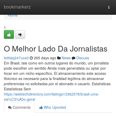
Home
bookmarkerz
Togg
navi
Home
1
O Melhor Lado Da Jornalistas
letitiaq247uxa3
265 days ago
News
Discuss
Em Brasil, tais como em outros lugares do mundo, um jornalista
pode escolher um sentido Ainda mais generalista ou optar por
focar em um nicho específico. El almacenamiento este acceso
tfoicnico es necesario para la finalidad legítima do almacenar
preferencias no solicitadas por el abonado o usuario. Estatísticas
Estatísticas Sem
https://webtechdirectory.com/listings13362578/brasil-uma-
vis%C3%A3o-geral
Comments
Who Upvoted