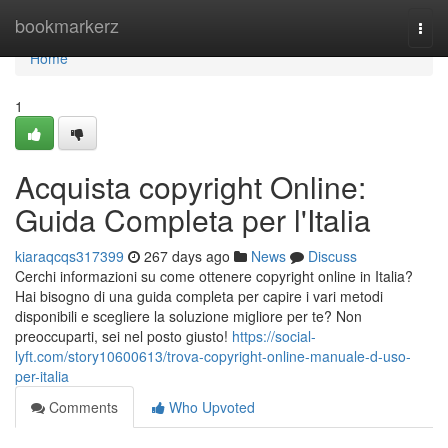
Home
bookmarkerz
Togg
navi
Home
1
Acquista copyright Online:
Guida Completa per l'Italia
kiaraqcqs317399
267 days ago
News
Discuss
Cerchi informazioni su come ottenere copyright online in Italia?
Hai bisogno di una guida completa per capire i vari metodi
disponibili e scegliere la soluzione migliore per te? Non
preoccuparti, sei nel posto giusto!
https://social-
lyft.com/story10600613/trova-copyright-online-manuale-d-uso-
per-italia
Comments
Who Upvoted