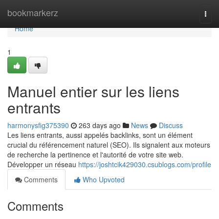
Home
bookmarkerz
Togg
navi
Home
1
Manuel entier sur les liens
entrants
harmonysfig375390
263 days ago
News
Discuss
Les liens entrants, aussi appelés backlinks, sont un élément
crucial du référencement naturel (SEO). Ils signalent aux moteurs
de recherche la pertinence et l'autorité de votre site web.
Développer un réseau
https://joshtcik429030.csublogs.com/profile
Comments
Who Upvoted
Comments