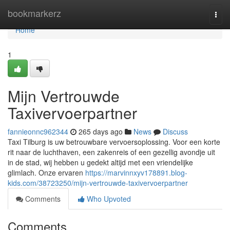
Home
bookmarkerz
Togg
navi
Home
1
Mijn Vertrouwde
Taxivervoerpartner
fannieonnc962344
265 days ago
News
Discuss
Taxi Tilburg is uw betrouwbare vervoersoplossing. Voor een korte
rit naar de luchthaven, een zakenreis of een gezellig avondje uit
in de stad, wij hebben u gedekt altijd met een vriendelijke
glimlach. Onze ervaren
https://marvinnxyv178891.blog-
kids.com/38723250/mijn-vertrouwde-taxivervoerpartner
Comments
Who Upvoted
Comments