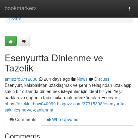
Home
bookmarkerz
Togg
navi
Home
1
Esenyurtta Dinlenme ve
Tazelik
amiezrou712838
264 days ago
News
Discuss
Esenyurt, kalabalıktan uzaklaşmak ve şehrin telaşından uzaklaşıp
sakin bir ortamda dinlenmek isteyenler için ideal bir yer. Yeşil
parkları ve doğanın tadını çıkarmak mümkün olan Esenyurt,
https://ezekielrbow040999.blogozz.com/37315398/esenyurtta-
sakinleşme-ve-canlanma
Comments
Who Upvoted
Comments