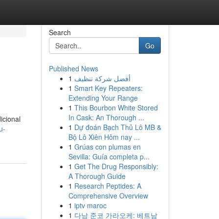
Search
Go
Published News
1
أفضل شركة تنظيف
1
Smart Key Repeaters:
Extending Your Range
1
This Bourbon White Stored
In Cask: An Thorough ...
icional
1
Dự đoán Bạch Thủ Lô MB &
u-
Bộ Lô Xiên Hôm nay ...
1
Grúas con plumas en
Sevilla: Guía completa p...
1
Get The Drug Responsibly:
A Thorough Guide
1
Research Peptides: A
Comprehensive Overview
1
iptv maroc
1
다낭 준코 가라오케: 베트남