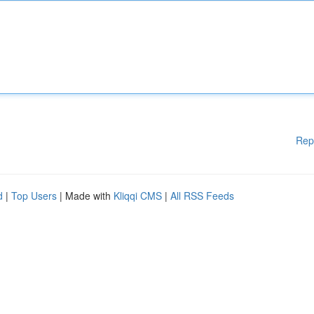
Rep
d
|
Top Users
| Made with
Kliqqi CMS
|
All RSS Feeds