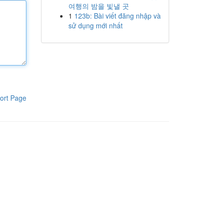
여행의 밤을 빛낼 곳
1
123b: Bài viết đăng nhập và
sử dụng mới nhất
ort Page