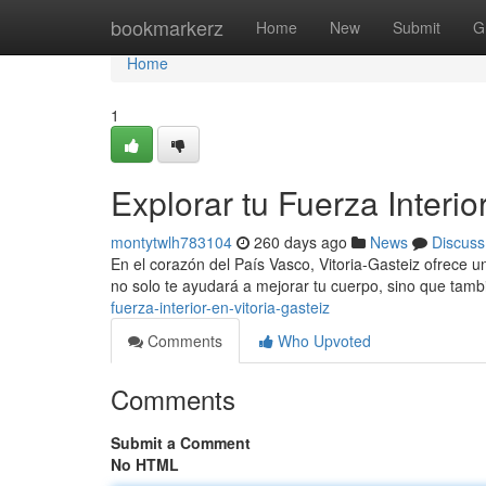
Home
bookmarkerz
Home
New
Submit
G
Home
1
Explorar tu Fuerza Interio
montytwlh783104
260 days ago
News
Discuss
En el corazón del País Vasco, Vitoria-Gasteiz ofrece una
no solo te ayudará a mejorar tu cuerpo, sino que tamb
fuerza-interior-en-vitoria-gasteiz
Comments
Who Upvoted
Comments
Submit a Comment
No HTML