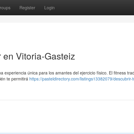
roups
Register
Login
r en Vitoria-Gasteiz
 experiencia única para los amantes del ejercicio físico. El fitness trad
ién te permitirá
https://pasteldirectory.com/listings13382079/descubrir-t