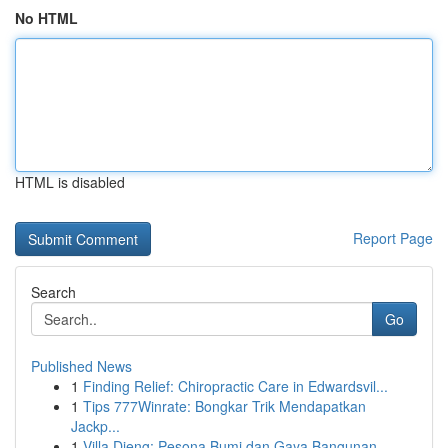
No HTML
HTML is disabled
Report Page
Search
Go
Published News
1
Finding Relief: Chiropractic Care in Edwardsvil...
1
Tips 777Winrate: Bongkar Trik Mendapatkan
Jackp...
1
Villa Dieng: Pesona Bumi dan Gaya Bangunan