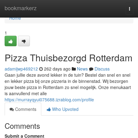
Home
bookmarkerz
Togg
navi
Home
1
Pizza Thuisbezorgd Rotterdam
adamijwp469212
262 days ago
News
Discuss
Gaan jullie deze avond lekker in de tuin? Bestel dan snel en snel
en lekker pizza bij onze pizzeria in de binnenstad. Wij bezorgen
jouw beste pizza in Rotterdam zo snel mogelijk. Onze menukaart
is aanvullend met alle
https://murrayqyui075688.izrablog.com/profile
Comments
Who Upvoted
Comments
Submit a Comment