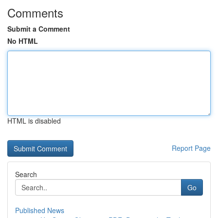
Comments
Submit a Comment
No HTML
HTML is disabled
Report Page
Search
Go
Published News