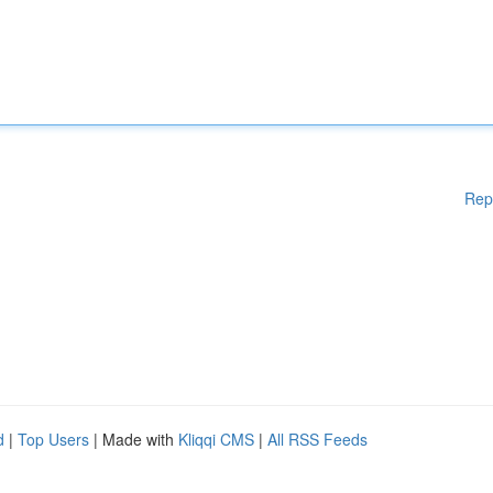
Rep
d
|
Top Users
| Made with
Kliqqi CMS
|
All RSS Feeds