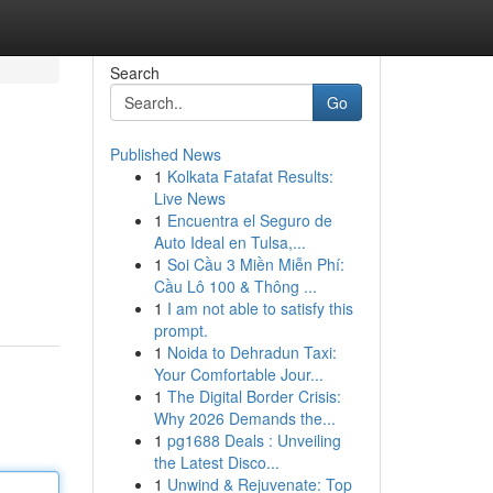
Search
Go
Published News
1
Kolkata Fatafat Results:
Live News
1
Encuentra el Seguro de
Auto Ideal en Tulsa,...
1
Soi Cầu 3 Miền Miễn Phí:
Cầu Lô 100 & Thông ...
1
I am not able to satisfy this
prompt.
1
Noida to Dehradun Taxi:
Your Comfortable Jour...
1
The Digital Border Crisis:
Why 2026 Demands the...
1
pg1688 Deals : Unveiling
the Latest Disco...
1
Unwind & Rejuvenate: Top