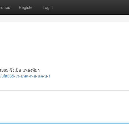
roups
Register
Login
65 ซึ่งเป็น แหล่งที่มา
/ufa365-เว-บหล-ก-อ-นด-บ-1