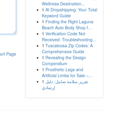
Wellness Destination...
1
AI Dropshipping: Your Total
Keyword Guide
1
Finding the Right Laguna
Beach Auto Body Shop f...
1
Verification Code Not
Received: Troubleshooting...
1
Tuscaloosa Zip Codes: A
Comprehensive Guide
ort Page
1
Revealing the Design
Compendium
1
Prosthetic Legs and
Artificial Limbs for Sale –...
1
تقرير سلامة شامل: دليل
إرشادي