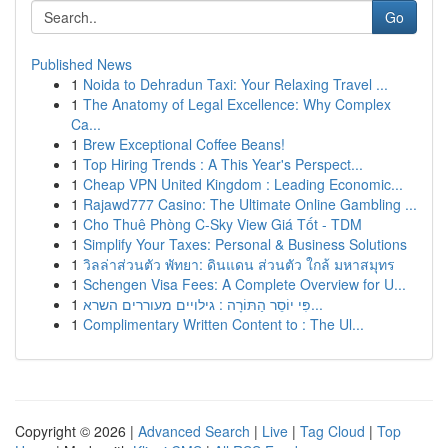
Go
Published News
1
Noida to Dehradun Taxi: Your Relaxing Travel ...
1
The Anatomy of Legal Excellence: Why Complex
Ca...
1
Brew Exceptional Coffee Beans!
1
Top Hiring Trends : A This Year's Perspect...
1
Cheap VPN United Kingdom : Leading Economic...
1
Rajawd777 Casino: The Ultimate Online Gambling ...
1
Cho Thuê Phòng C-Sky View Giá Tốt - TDM
1
Simplify Your Taxes: Personal & Business Solutions
1
วิลล่าส่วนตัว พัทยา: ดินแดน ส่วนตัว ใกล้ มหาสมุทร
1
Schengen Visa Fees: A Complete Overview for U...
1
פִּי יוֹסֵר הַתּוֹרָה : גילויים מעוררים השרא...
1
Complimentary Written Content to : The Ul...
Copyright © 2026 |
Advanced Search
|
Live
|
Tag Cloud
|
Top