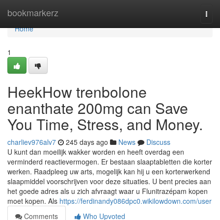
Home
bookmarkerz
Togg
navi
Home
1
HeekHow trenbolone
enanthate 200mg can Save
You Time, Stress, and Money.
charliev976alv7
245 days ago
News
Discuss
U kunt dan moeilijk wakker worden en heeft overdag een
verminderd reactievermogen. Er bestaan slaaptabletten die korter
werken. Raadpleeg uw arts, mogelijk kan hij u een korterwerkend
slaapmiddel voorschrijven voor deze situaties. U bent precies aan
het goede adres als u zich afvraagt waar u Flunitrazépam kopen
moet kopen. Als
https://ferdinandy086dpc0.wikilowdown.com/user
Comments
Who Upvoted