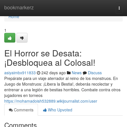
Home
bookmarkerz
Togg
navi
Home
1
El Horror se Desata:
¡Desbloquea al Colosal!
asiyaimbx911833
242 days ago
News
Discuss
Prepárate para un viaje aterrador al reino de los monstruos. En
Juego de Monstruos: ¡Libera la Bestia!, deberás recolectar y
entrenar a una legión de bestias horribles. Combate contra otros
jugadores en torneos
https://mohamadoish532889.wikijournalist.com/user
Comments
Who Upvoted
Comments