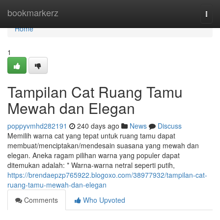
Home
bookmarkerz
Togg
navi
Home
1
Tampilan Cat Ruang Tamu
Mewah dan Elegan
poppyvmhd282191
240 days ago
News
Discuss
Memilih warna cat yang tepat untuk ruang tamu dapat
membuat/menciptakan/mendesain suasana yang mewah dan
elegan. Aneka ragam pilihan warna yang populer dapat
ditemukan adalah: * Warna-warna netral seperti putih,
https://brendaepzp765922.blogoxo.com/38977932/tampilan-cat-
ruang-tamu-mewah-dan-elegan
Comments
Who Upvoted