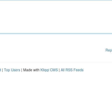
Rep
d
|
Top Users
| Made with
Kliqqi CMS
|
All RSS Feeds