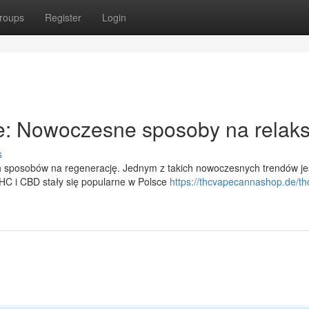
roups
Register
Login
: Nowoczesne sposoby na relak
s
ch sposobów na regenerację. Jednym z takich nowoczesnych trendów je
HC i CBD stały się popularne w Polsce
https://thcvapecannashop.de/th