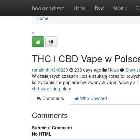
Home
bookmarkerz
Home
New
Submit
G
Home
1
THC i CBD Vape w Polsce
ronaldhhth340223
238 days ago
News
Discus
W dzisiejszych czasach ludzie szukają coraz to nowy
korzystanie z e-papierosów, zwanych vape. Vape'y z T
cbd-vapes-in-polen/
Comments
Who Upvoted
Comments
Submit a Comment
No HTML