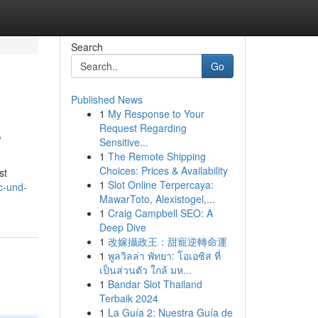
Search
Go
Published News
1
My Response to Your
s
Request Regarding
Sensitive...
1
The Remote Shipping
Choices: Prices & Availability
st
1
Slot Online Terpercaya:
c-und-
MawarToto, Alexistogel,...
1
Craig Campbell SEO: A
Deep Dive
1
改嫁攝政王：甜寵逆轉命運
1
พูลวิลล่า พัทยา: โอเอซิส ที่
เป็นส่วนตัว ใกล้ มห...
1
Bandar Slot Thailand
Terbaik 2024
1
La Guía 2: Nuestra Guía de