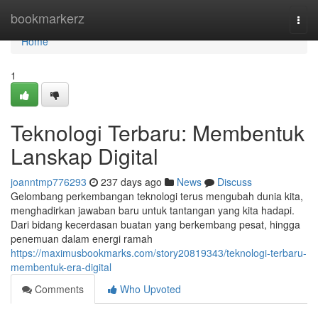
Home
bookmarkerz
Togg
navi
Home
1
Teknologi Terbaru: Membentuk
Lanskap Digital
joanntmp776293
237 days ago
News
Discuss
Gelombang perkembangan teknologi terus mengubah dunia kita,
menghadirkan jawaban baru untuk tantangan yang kita hadapi.
Dari bidang kecerdasan buatan yang berkembang pesat, hingga
penemuan dalam energi ramah
https://maximusbookmarks.com/story20819343/teknologi-terbaru-
membentuk-era-digital
Comments
Who Upvoted