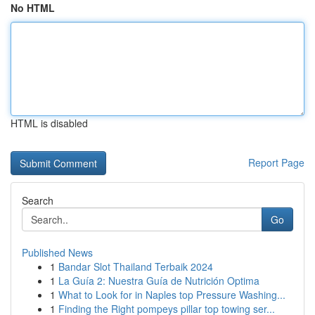
No HTML
HTML is disabled
Report Page
Search
Go
Published News
1
Bandar Slot Thailand Terbaik 2024
1
La Guía 2: Nuestra Guía de Nutrición Optima
1
What to Look for in Naples top Pressure Washing...
1
Finding the Right pompeys pillar top towing ser...