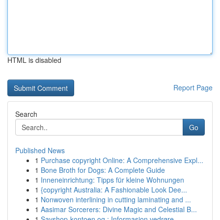
HTML is disabled
Report Page
Search
Go
Published News
1
Purchase copyright Online: A Comprehensive Expl...
1
Bone Broth for Dogs: A Complete Guide
1
Inneneinrichtung: Tipps für kleine Wohnungen
1
{copyright Australia: A Fashionable Look Dee...
1
Nonwoven interlining in cutting laminating and ...
1
Aasimar Sorcerers: Divine Magic and Celestial B...
1
Savshop-kontoen og : Informasjon vedrøre...