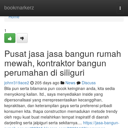
Home
bookmarkerz
Togg
navi
Home
1
Pusat jasa jasa bangun rumah
mewah, kontraktor bangun
perumahan di siliguri
johnr319ace2
205 days ago
News
Discuss
Bila pun serta bilamana pun cocok keinginan anda, kita sedia
menyokong kalian. ltd., saya menyediakan inside yang
dipersonalisasi yang merepresentasikan kecanggihan,
kepraktisan, dan keterampilan gaya serta preferensi pribadi
konsumen kita. thapa construction memadukan metode trendy
oleh regu kuat buat melahirkan tempat inspiratif di daerah
darjeeling serta jalpiguri serta sekitarnya....
https://jasa-bangun-