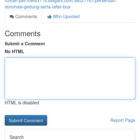
rumah-per-met83715.blogars.com/38021167/perseroan-
dominasi-gedung-serta-tafsir-bca
Comments
Who Upvoted
Comments
Submit a Comment
No HTML
HTML is disabled
Report Page
Search