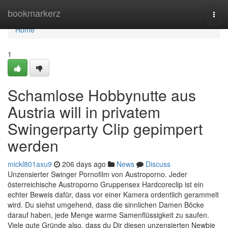
Home
bookmarkerz
Togg
navi
Home
1
Schamlose Hobbynutte aus
Austria will in privatem
Swingerparty Clip gepimpert
werden
mickl801axu9
206 days ago
News
Discuss
Unzensierter Swinger Pornofilm von Austroporno. Jeder
österreichische Austroporno Gruppensex Hardcoreclip ist ein
echter Beweis dafür, dass vor einer Kamera ordentlich gerammelt
wird. Du siehst umgehend, dass die sinnlichen Damen Böcke
darauf haben, jede Menge warme Samenflüssigkeit zu saufen.
Viele gute Gründe also, dass du Dir diesen unzensierten Newbie