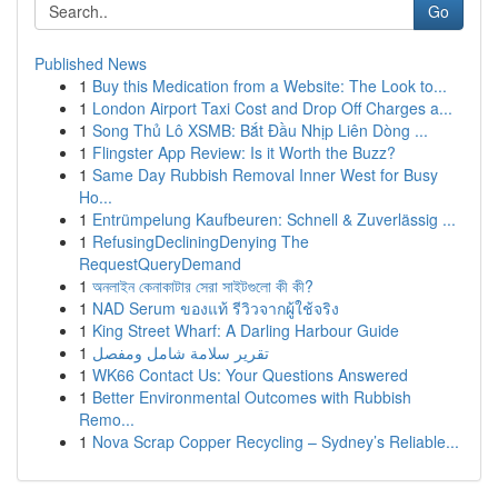
Go
Published News
1
Buy this Medication from a Website: The Look to...
1
London Airport Taxi Cost and Drop Off Charges a...
1
Song Thủ Lô XSMB: Bắt Đầu Nhịp Liên Dòng ...
1
Flingster App Review: Is it Worth the Buzz?
1
Same Day Rubbish Removal Inner West for Busy
Ho...
1
Entrümpelung Kaufbeuren: Schnell & Zuverlässig ...
1
RefusingDecliningDenying The
RequestQueryDemand
1
অনলাইন কেনাকাটার সেরা সাইটগুলো কী কী?
1
NAD Serum ของแท้ รีวิวจากผู้ใช้จริง
1
King Street Wharf: A Darling Harbour Guide
1
تقرير سلامة شامل ومفصل
1
WK66 Contact Us: Your Questions Answered
1
Better Environmental Outcomes with Rubbish
Remo...
1
Nova Scrap Copper Recycling – Sydney’s Reliable...