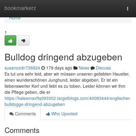
Home
bookmarkerz
Togg
navi
Home
1
Bulldog dringend abzugeben
susanozdn736824
179 days ago
News
Discuss
Es tut uns sehr leid, aber wir müssen unseren geliebten Haustier,
einen wunderschönen Junghund, leider abgeben. Er ist ein
liebenswerter Kerl und liebt es zu toben. Leider können wir ihm
die Pflege geben, die er
https://haleemavftq393302.targetblogs.com/40083444/englischer-
bulldogge-dringend-abzugeben
Comments
Who Upvoted
Comments