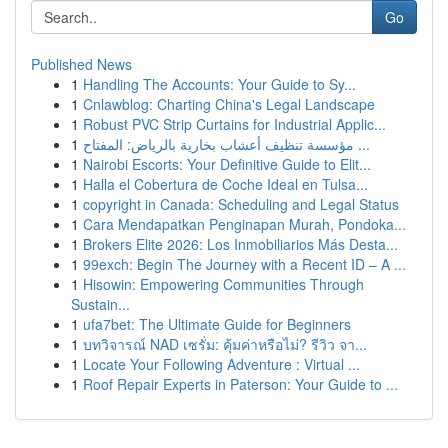
Go
Published News
1
Handling The Accounts: Your Guide to Sy...
1
Cnlawblog: Charting China's Legal Landscape
1
Robust PVC Strip Curtains for Industrial Applic...
1
مؤسسة تنظيف أعشاب بخارية بالرياض: المفتاح ...
1
Nairobi Escorts: Your Definitive Guide to Elit...
1
Halla el Cobertura de Coche Ideal en Tulsa...
1
copyright in Canada: Scheduling and Legal Status
1
Cara Mendapatkan Penginapan Murah, Pondoka...
1
Brokers Elite 2026: Los Inmobiliarios Más Desta...
1
99exch: Begin The Journey with a Recent ID – A ...
1
Hisowin: Empowering Communities Through
Sustain...
1
ufa7bet: The Ultimate Guide for Beginners
1
บทวิจารณ์ NAD เซรั่ม: คุ้มค่าหรือไม่? รีวิว จา...
1
Locate Your Following Adventure : Virtual ...
1
Roof Repair Experts in Paterson: Your Guide to ...