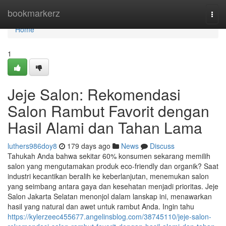
Home
bookmarkerz
Togg
navi
Home
1
Jeje Salon: Rekomendasi
Salon Rambut Favorit dengan
Hasil Alami dan Tahan Lama
luthers986doy8
179 days ago
News
Discuss
Tahukah Anda bahwa sekitar 60% konsumen sekarang memilih
salon yang mengutamakan produk eco-friendly dan organik? Saat
industri kecantikan beralih ke keberlanjutan, menemukan salon
yang seimbang antara gaya dan kesehatan menjadi prioritas. Jeje
Salon Jakarta Selatan menonjol dalam lanskap ini, menawarkan
hasil yang natural dan awet untuk rambut Anda. Ingin tahu
https://kylerzeec455677.angelinsblog.com/38745110/jeje-salon-