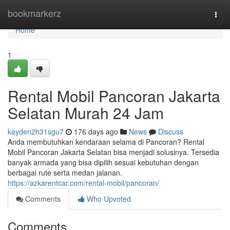
Home
bookmarkerz
Togg
navi
Home
1
Rental Mobil Pancoran Jakarta
Selatan Murah 24 Jam
kayden2h31sgu7
176 days ago
News
Discuss
Anda membutuhkan kendaraan selama di Pancoran? Rental
Mobil Pancoran Jakarta Selatan bisa menjadi solusinya. Tersedia
banyak armada yang bisa dipilih sesuai kebutuhan dengan
berbagai rute serta medan jalanan.
https://azkarentcar.com/rental-mobil/pancoran/
Comments
Who Upvoted
Comments