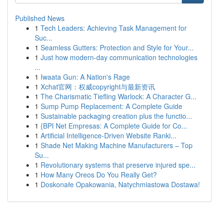
Published News
1
Tech Leaders: Achieving Task Management for
Suc...
1
Seamless Gutters: Protection and Style for Your...
1
Just how modern-day communication technologies
...
1
Iwaata Gun: A Nation's Rage
1
Xchat官网：权威copyright与最新资讯
1
The Charismatic Tiefling Warlock: A Character G...
1
Sump Pump Replacement: A Complete Guide
1
Sustainable packaging creation plus the functio...
1
{BPI Net Empresas: A Complete Guide for Co...
1
Artificial Intelligence-Driven Website Ranki...
1
Shade Net Making Machine Manufacturers – Top
Su...
1
Revolutionary systems that preserve injured spe...
1
How Many Oreos Do You Really Get?
1
Doskonałe Opakowania, Natychmiastowa Dostawa!