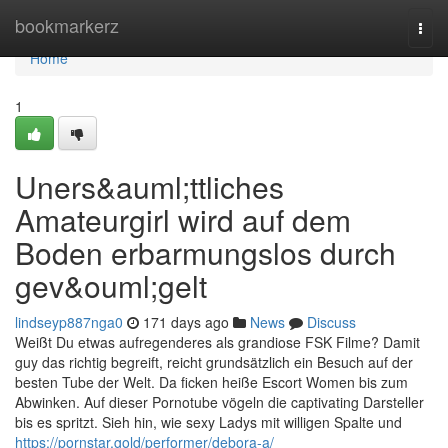
Home
bookmarkerz
Togg
navi
Home
1
Uners&auml;ttliches
Amateurgirl wird auf dem
Boden erbarmungslos durch
gev&ouml;gelt
lindseyp887nga0
171 days ago
News
Discuss
Weißt Du etwas aufregenderes als grandiose FSK Filme? Damit
guy das richtig begreift, reicht grundsätzlich ein Besuch auf der
besten Tube der Welt. Da ficken heiße Escort Women bis zum
Abwinken. Auf dieser Pornotube vögeln die captivating Darsteller
bis es spritzt. Sieh hin, wie sexy Ladys mit willigen Spalte und
https://pornstar.gold/performer/debora-a/