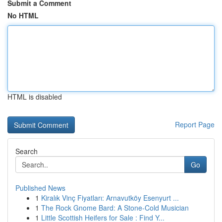
Submit a Comment
No HTML
HTML is disabled
Report Page
Search
Go
Published News
1
Kiralık Vinç Fiyatları: Arnavutköy Esenyurt ...
1
The Rock Gnome Bard: A Stone-Cold Musician
1
Little Scottish Heifers for Sale : Find Y...