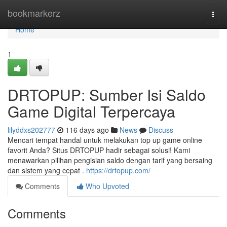
Home
bookmarkerz
Togg
navi
Home
1
DRTOPUP: Sumber Isi Saldo
Game Digital Terpercaya
lilyddxs202777
116 days ago
News
Discuss
Mencari tempat handal untuk melakukan top up game online
favorit Anda? Situs DRTOPUP hadir sebagai solusi! Kami
menawarkan pilihan pengisian saldo dengan tarif yang bersaing
dan sistem yang cepat .
https://drtopup.com/
Comments
Who Upvoted
Comments