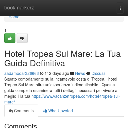
Home
bookmarkerz
Togg
navi
Home
1
Hotel Tropea Sul Mare: La Tua
Guida Definitiva
aadamooar326663
112 days ago
News
Discuss
Situato comodamente sulla incantevole costa di Tropea, l'hotel
Tropea Sul Mare offre un'esperienza indimenticabile . Questa
guida completa esaminerà tutti i dettagli necessari per vivere al
meglio il la tua
https://www.vacanzetropea.com/hotel-tropea-sul-
mare/
Comments
Who Upvoted
Comments