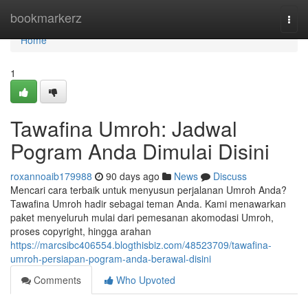
Home
bookmarkerz
Togg
navi
Home
1
Tawafina Umroh: Jadwal
Pogram Anda Dimulai Disini
roxannoaib179988
90 days ago
News
Discuss
Mencari cara terbaik untuk menyusun perjalanan Umroh Anda?
Tawafina Umroh hadir sebagai teman Anda. Kami menawarkan
paket menyeluruh mulai dari pemesanan akomodasi Umroh,
proses copyright, hingga arahan
https://marcsibc406554.blogthisbiz.com/48523709/tawafina-
umroh-persiapan-pogram-anda-berawal-disini
Comments
Who Upvoted