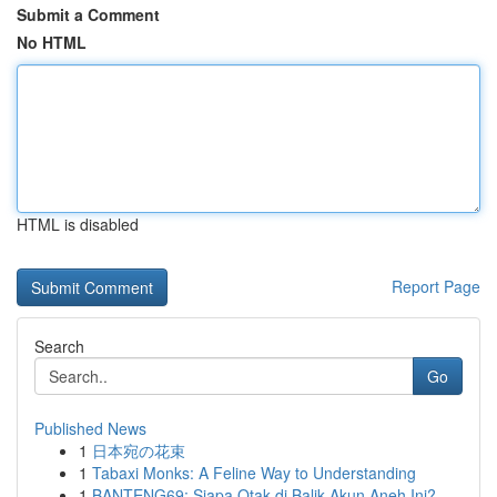
Submit a Comment
No HTML
HTML is disabled
Report Page
Search
Go
Published News
1
日本宛の花束
1
Tabaxi Monks: A Feline Way to Understanding
1
BANTENG69: Siapa Otak di Balik Akun Aneh Ini?