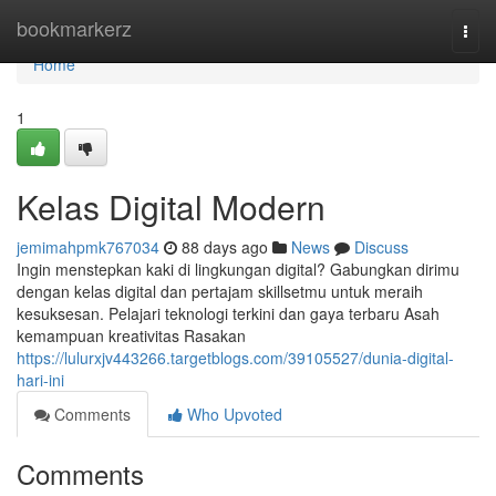
Home
bookmarkerz
Togg
navi
Home
1
Kelas Digital Modern
jemimahpmk767034
88 days ago
News
Discuss
Ingin menstepkan kaki di lingkungan digital? Gabungkan dirimu
dengan kelas digital dan pertajam skillsetmu untuk meraih
kesuksesan. Pelajari teknologi terkini dan gaya terbaru Asah
kemampuan kreativitas Rasakan
https://lulurxjv443266.targetblogs.com/39105527/dunia-digital-
hari-ini
Comments
Who Upvoted
Comments