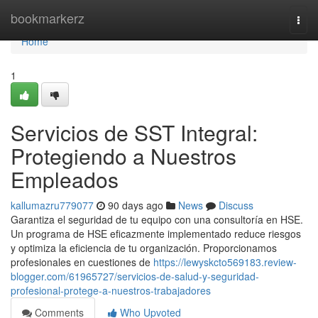
Home
bookmarkerz
Togg
navi
Home
1
Servicios de SST Integral:
Protegiendo a Nuestros
Empleados
kallumazru779077
90 days ago
News
Discuss
Garantiza el seguridad de tu equipo con una consultoría en HSE.
Un programa de HSE eficazmente implementado reduce riesgos
y optimiza la eficiencia de tu organización. Proporcionamos
profesionales en cuestiones de
https://lewyskcto569183.review-
blogger.com/61965727/servicios-de-salud-y-seguridad-
profesional-protege-a-nuestros-trabajadores
Comments
Who Upvoted