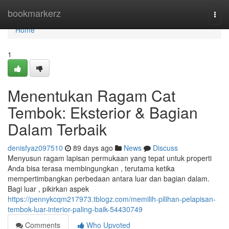
Home
bookmarkerz
Togg
navi
Home
1
Menentukan Ragam Cat
Tembok: Eksterior & Bagian
Dalam Terbaik
denisfyaz097510
89 days ago
News
Discuss
Menyusun ragam lapisan permukaan yang tepat untuk properti
Anda bisa terasa membingungkan , terutama ketika
mempertimbangkan perbedaan antara luar dan bagian dalam.
Bagi luar , pikirkan aspek
https://pennykcqm217973.tblogz.com/memilih-pilihan-pelapisan-
tembok-luar-interior-paling-baik-54430749
Comments
Who Upvoted