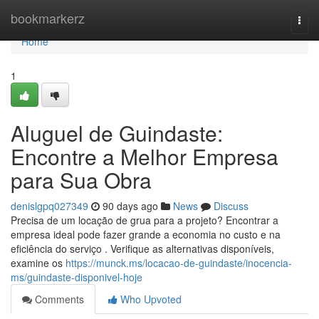
Home
bookmarkerz
Togg
navi
Home
1
Aluguel de Guindaste:
Encontre a Melhor Empresa
para Sua Obra
denislgpq027349
90 days ago
News
Discuss
Precisa de um locação de grua para a projeto? Encontrar a
empresa ideal pode fazer grande a economia no custo e na
eficiência do serviço . Verifique as alternativas disponíveis,
examine os
https://munck.ms/locacao-de-guindaste/inocencia-
ms/guindaste-disponivel-hoje
Comments
Who Upvoted