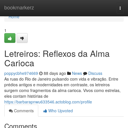
Home
bookmarkerz
Togg
navi
Home
1
Letreiros: Reflexos da Alma
Carioca
poppycbhe974669
88 days ago
News
Discuss
As ruas do Rio de Janeiro pulsando com vida e vibração. Entre
prédios antigos e modernidades em contraste, os letreiros
surgem como fragmentos da alma carioca. Vivos como estrelas,
eles contam histórias de
https://barbarapnwu633546.actoblog.com/profile
Comments
Who Upvoted
Comments