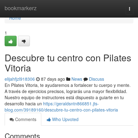
Home
bookmarkerz
Togg
navi
Home
1
Descubre tu centro con Pilates
Vitoria
elijahfjzl918306
87 days ago
News
Discuss
En Pilates Vitoria, te ayudaremos a fortalecer tu cuerpo y mente.
A través de ejercicios precisos, lograrás una mayor flexibilidad.
Nuestro equipo de instructores está dispuesto a guiarte en tu
desarrollo hacia un
https://geraldsntn866851.jts-
blog.com/39189160/descubre-tu-centro-con-pilates-vitoria
Comments
Who Upvoted
Comments