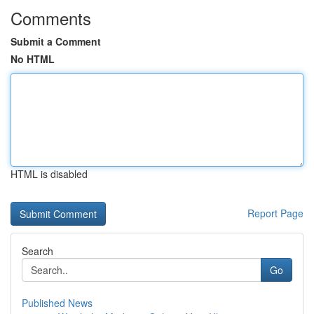
Comments
Submit a Comment
No HTML
HTML is disabled
Report Page
Search
Go
Published News