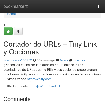
Home
bookmarkerz
Togg
navi
Home
1
Cortador de URLs – Tiny Link
y Opciones
tamzindwss055252
88 days ago
News
Discuss
¿Necesitas minimizar la extensión de un enlace ? Los
acortadores de URLs , como Bitly y sus opciones proporcionan
una forma fácil para compartir esas conexiones en redes sociales
. Existen varios
https://xbitly.com/
Comments
Who Upvoted
Comments