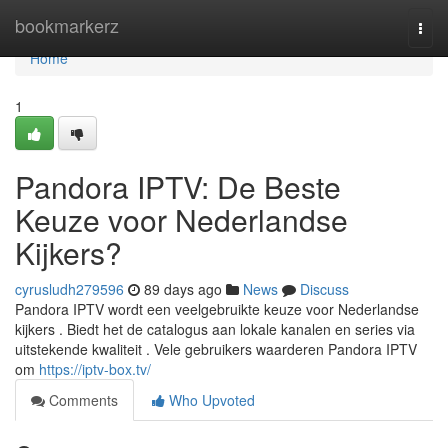
Home
bookmarkerz
Togg
navi
Home
1
Pandora IPTV: De Beste
Keuze voor Nederlandse
Kijkers?
cyrusludh279596
89 days ago
News
Discuss
Pandora IPTV wordt een veelgebruikte keuze voor Nederlandse
kijkers . Biedt het de catalogus aan lokale kanalen en series via
uitstekende kwaliteit . Vele gebruikers waarderen Pandora IPTV
om
https://iptv-box.tv/
Comments
Who Upvoted