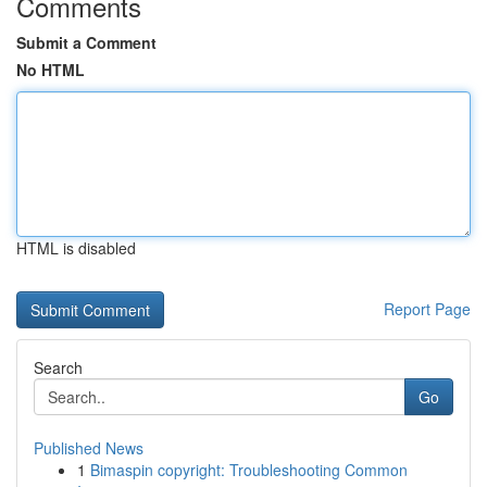
Comments
Submit a Comment
No HTML
HTML is disabled
Report Page
Search
Go
Published News
1
Bimaspin copyright: Troubleshooting Common