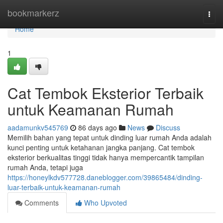
Home
bookmarkerz
Togg
navi
Home
1
Cat Tembok Eksterior Terbaik
untuk Keamanan Rumah
aadamunkv545769
86 days ago
News
Discuss
Memilih bahan yang tepat untuk dinding luar rumah Anda adalah
kunci penting untuk ketahanan jangka panjang. Cat tembok
eksterior berkualitas tinggi tidak hanya mempercantik tampilan
rumah Anda, tetapi juga
https://honeylkdv577728.daneblogger.com/39865484/dinding-
luar-terbaik-untuk-keamanan-rumah
Comments
Who Upvoted