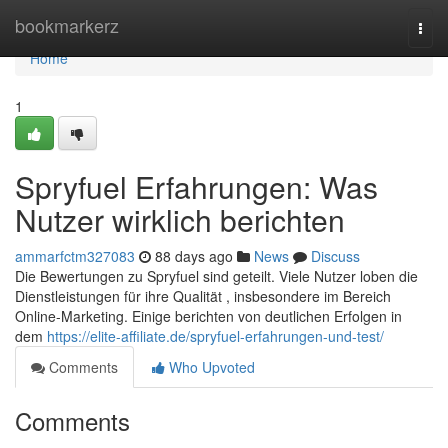
Home
bookmarkerz
Togg
navi
Home
1
Spryfuel Erfahrungen: Was
Nutzer wirklich berichten
ammarfctm327083
88 days ago
News
Discuss
Die Bewertungen zu Spryfuel sind geteilt. Viele Nutzer loben die
Dienstleistungen für ihre Qualität , insbesondere im Bereich
Online-Marketing. Einige berichten von deutlichen Erfolgen in
dem
https://elite-affiliate.de/spryfuel-erfahrungen-und-test/
Comments
Who Upvoted
Comments