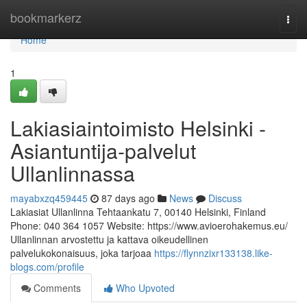
Home
bookmarkerz
Togg
navi
Home
1
Lakiasiaintoimisto Helsinki -
Asiantuntija-palvelut
Ullanlinnassa
mayabxzq459445
87 days ago
News
Discuss
Lakiasiat Ullanlinna Tehtaankatu 7, 00140 Helsinki, Finland
Phone: 040 364 1057 Website: https://www.avioerohakemus.eu/
Ullanlinnan arvostettu ja kattava oikeudellinen
palvelukokonaisuus, joka tarjoaa
https://flynnzixr133138.like-
blogs.com/profile
Comments
Who Upvoted